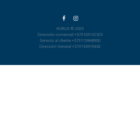
KORUS © 2023
Dirección comercial +573105132523
Servicio al cliente +573113848900
Dirección General +573154910442