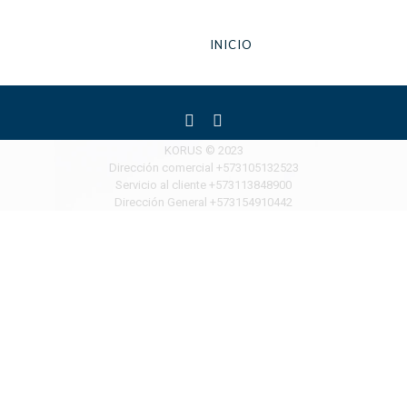
INICIO
SEGUROS
KORUS © 2023
Dirección comercial +573105132523
Servicio al cliente +573113848900
SEGUROS A UN CLICK
Dirección General +573154910442
CRÉDITOS
BLOG