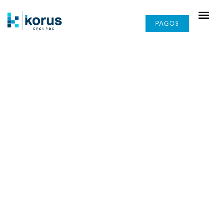
PAGOS
Salud
SEGUROS
Vida
En Korus te ayudamos a elegir la mejor
solución
Vehículos
Inversión
Mascotas
Hogar